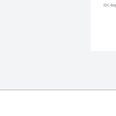
IDC-Re
We use cookies to optimize the functionality