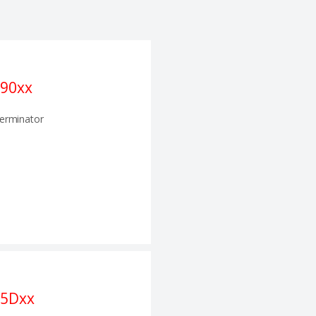
90xx
erminator
5Dxx