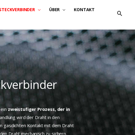
STECKVERBINDER
ÜBER
KONTAKT
eckverbinder
 ein
zweistufiger Prozess, der in
Handlung wird der Draht in den
nen gasdichten Kontakt mit dem Draht
 den Draht mechanisch zu sichern.