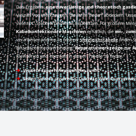
Das Ergebnis:
eine zuverlässige und theoretisch gasd
Vielzahl von Werkzeugen, die Ihren Bedarf abdecken. Uns
viele IDC-Steckverbinder für Einzellitzen. Für größere Me
Kabelkonfektionäre Maschinen
erhältlich, die
ein-, zwe
verarbeiten können. In unserer
Vergleichstabelle
finden Si
Einzellitzensteckverbindung.
Reparaturwerkzeuge zur A
Kleinserien sind ebenfalls in dieser Tabelle zu finden.
Weitere Expertenmeinungen zu IDC
Sehen Sie sich unsere IDC Discrete Wire-Querverwei