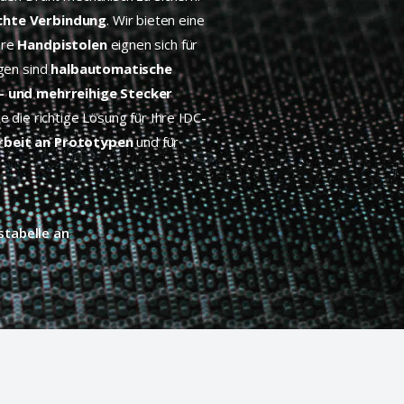
ichte Verbindung
. Wir bieten eine
ere
Handpistolen
eignen sich für
ngen sind
halbautomatische
i- und mehrreihige Stecker
e die richtige Lösung für Ihre IDC-
rbeit an Prototypen
und für
stabelle an