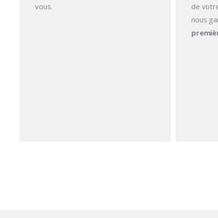
vous.
de votre
nous ga
premiè