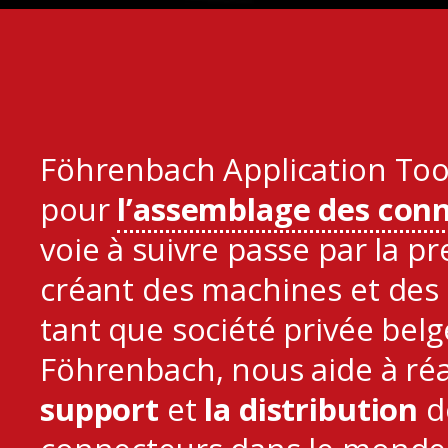
Föhrenbach Application Tooli
pour
l’assemblage des con
voie à suivre passe par la p
créant des machines et des 
tant que société privée be
Föhrenbach, nous aide à réal
support
et
la distribution
de