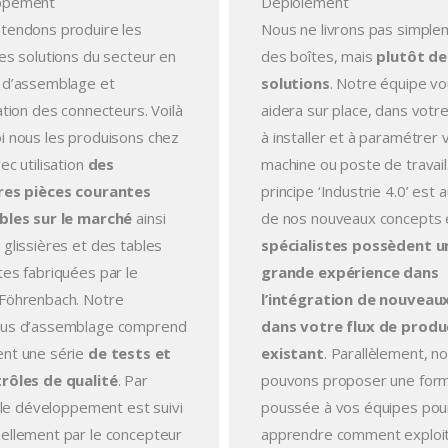
ppement
Déploiement
tendons produire les
Nous ne livrons pas simple
es solutions du secteur en
des boîtes, mais
plutôt de
 d’assemblage et
solutions
. Notre équipe v
ation des connecteurs. Voilà
aidera sur place, dans votre
i nous les produisons chez
à installer et à paramétrer 
ec utilisation
des
machine ou poste de travail
res pièces courantes
principe ‘Industrie 4.0’ est 
bles sur le marché
ainsi
de nos nouveaux concepts
glissières et des tables
spécialistes possèdent u
tes fabriquées par le
grande expérience dans
Föhrenbach. Notre
l’intégration de nouveaux
us d’assemblage comprend
dans votre flux de produ
nt une série
de tests et
existant
. Parallèlement, n
rôles de qualité
. Par
pouvons proposer une form
, le développement est suivi
poussée à vos équipes pour
ellement par le concepteur
apprendre comment exploit