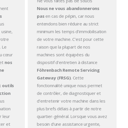
Ne vous faites pas de soucis
ment
Nous ne vous abandonnerons
s
pas
en cas de pépin, car nous
ous
entendons bien réduire au strict
 usine,
minimum les temps d’immobilisation
votre
de votre machine. C’est pour cette
. Le
raison que la plupart de nos
au cœur
machines sont équipées du
 et
nos
dispositif d’entretien à distance
ne
Föhrenbach Remote Servicing
Gateway (FRSG)
. Cette
 outils
fonctionnalité unique nous permet
ction
de contrôler, de diagnostiquer et
ous
d’entretenir votre machine dans les
ation
plus brefs délais à partir de notre
 leur
quartier-général. Lorsque vous avez
er et
besoin d’une assistance urgente,