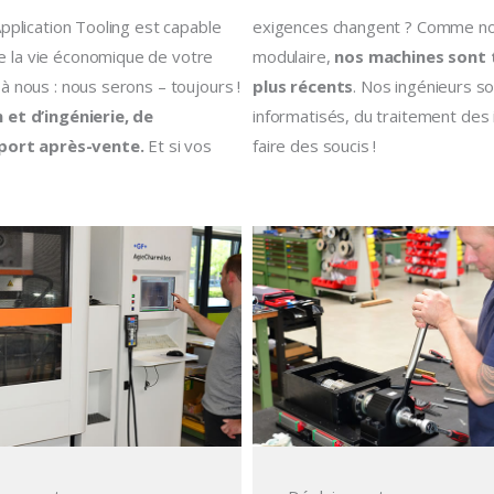
pplication Tooling est capable
exigences changent ? Comme nos 
e la vie économique de votre
modulaire,
nos machines sont t
à nous : nous serons – toujours !
plus récents
. Nos ingénieurs s
et d’ingénierie, de
informatisés, du traitement des 
port après-vente.
Et si vos
faire des soucis !