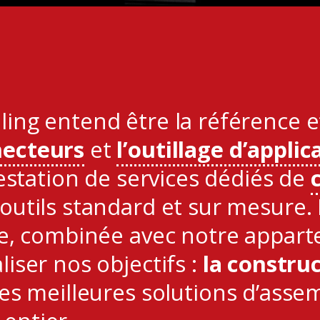
ng entend être la référence et 
necteurs
et
l’outillage d’applic
restation de services dédiés de
outils standard et sur mesure.
lge, combinée avec notre appar
iser nos objectifs :
la constru
s meilleures solutions d’assem