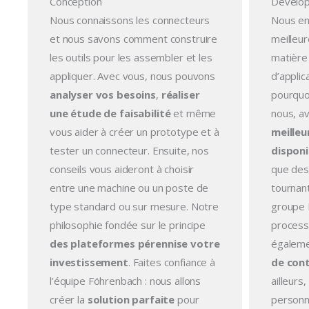
Conception
Dévelo
Nous connaissons les connecteurs
Nous en
et nous savons comment construire
meilleur
les outils pour les assembler et les
matière
appliquer. Avec vous, nous pouvons
d’applic
analyser vos besoins
,
réaliser
pourquo
une étude de faisabilité
et même
nous, av
vous aider à créer un prototype et à
meilleu
tester un connecteur. Ensuite, nos
disponi
conseils vous aideront à choisir
que des 
entre une machine ou un poste de
tournan
type standard ou sur mesure. Notre
groupe 
philosophie fondée sur le principe
process
des plateformes pérennise votre
égaleme
investissement
. Faites confiance à
de cont
l’équipe Föhrenbach : nous allons
ailleurs
créer la
solution parfaite
pour
personn