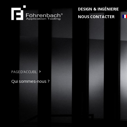
Aller
DESIGN & INGÉNIERIE
au
NOUS CONTACTER
contenu
PAGE D’ACCUEIL
À PROPOS DE
Qui sommes-nous ?