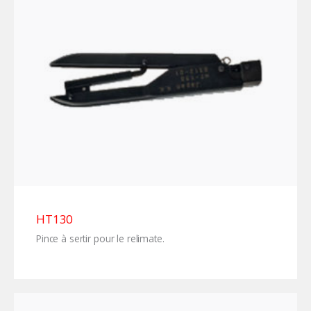
HT130
Pince à sertir pour le relimate.